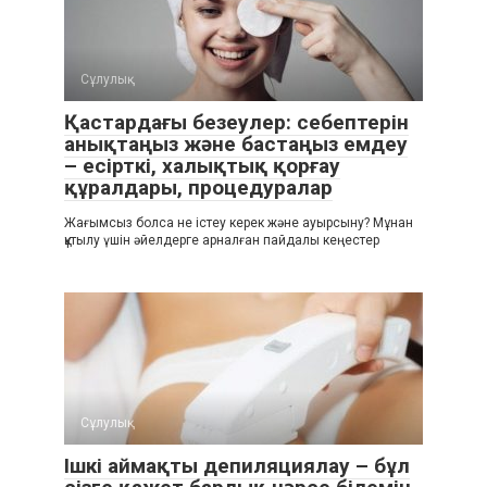
Сұлулық
Қастардағы безеулер: себептерін
анықтаңыз және бастаңыз емдеу
– есірткі, халықтық қорғау
құралдары, процедуралар
Жағымсыз болса не істеу керек және ауырсыну? Мұнан
құтылу үшін әйелдерге арналған пайдалы кеңестер
Сұлулық
Ішкі аймақты депиляциялау – бұл