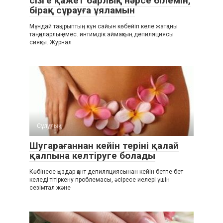
сізге қажет барлық нәрсе білемін,
бірақ сұрауға ұяламын
Мұндай тақырыптың күн сайын көбейіп келе жатқаны
таңқаларлық емес. интимдік аймақтың депиляциясы
сияқты. Журнал
Сұлулық
Шугарағаннан кейін теріні қалай
қалпына келтіруге болады
Көбінесе қыздар қант депиляциясынан кейін бетпе-бет
келеді тітіркену проблемасы, әсіресе иелері үшін
сезімтал және