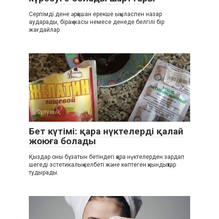
Серпімді дене әрқашан ерекше ықыласпен назар
аударады, бірақ жасы немесе денеде белгілі бір
жағдайлар
Сұлулық
Бет күтімі: қара нүктелерді қалай
жоюға болады
Қыздар оны бұзатын бетіндегі қара нүктелерден зардап
шегеді эстетикалық келбеті және көптеген қиындықтар
тудырады.