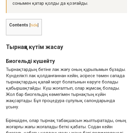
сонымен қатар қолды да қозғайды.
Contents
[
hide
]
Тырнаққа күтім жасау
Биогельді күшейту
Тырнақтардың бетіне лак жағу оның құрылымын бұзады.
Күнделікті лак қолданғаннан кейін, әсіресе төмен сапада
тырнақтардың қалай морт болатынын көруге болады
қабыршақтайды. Күш жоғалтып, олар жұмсақ болады.
Жол бар биогельдің көмегімен тырнақтың күйін
жақсартады. Бұл процедура сұлулық салондарында
ұсыну.
Біріншіден, олар тырнақ табақшасын жылтыратады, оның
жоғарғы жағы жоғалады беткі қабаты. Содан кейін