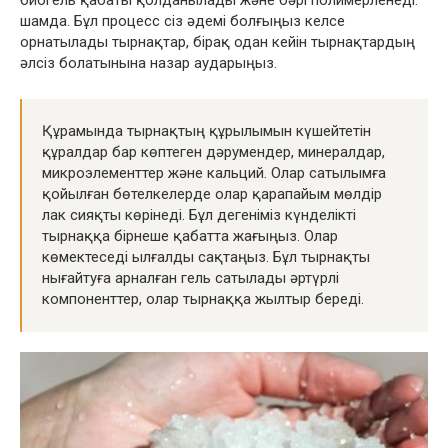
биогель қабаты қолданылады және бәрі полимерленеді.
шамда. Бұл процесс сіз әдемі болғыңыз келсе
орнатылады тырнақтар, бірақ одан кейін тырнақтардың
әлсіз болатынына назар аударыңыз.
Құрамында тырнақтың құрылымын күшейтетін
құралдар бар көптеген дәрумендер, минералдар,
микроэлементтер және кальций. Олар сатылымға
қойылған бөтелкелерде олар қарапайым мөлдір
лак сияқты көрінеді. Бұл дегеніміз күнделікті
тырнаққа бірнеше қабатта жағыңыз. Олар
көмектеседі ылғалды сақтаңыз. Бұл тырнақты
нығайтуға арналған гель сатылады әртүрлі
компоненттер, олар тырнаққа жылтыр береді.