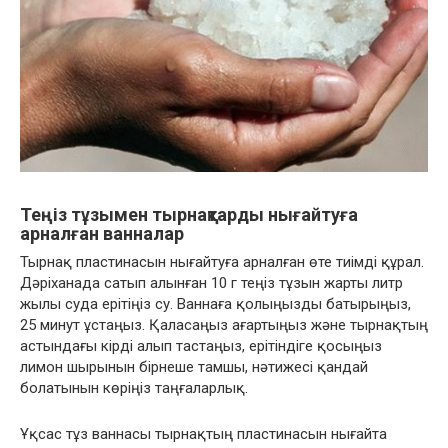
Теңіз тұзымен тырнақтарды нығайтуға
арналған ванналар
Тырнақ пластинасын нығайтуға арналған өте тиімді құрал.
Дәріханада сатып алынған 10 г теңіз тұзын жарты литр
жылы суда ерітіңіз су. Ваннаға қолыңызды батырыңыз,
25 минут ұстаңыз. Қаласаңыз ағартыңыз және тырнақтың
астындағы кірді алып тастаңыз, ерітіндіге қосыңыз
лимон шырынын бірнеше тамшы, нәтижесі қандай
болатынын көріңіз таңғаларлық.
Ұқсас тұз ваннасы тырнақтың пластинасын нығайта