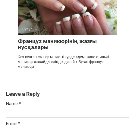
Сұлулық
Француз маникюрінің жазғы
нұсқалары
Кез-келген сәнгер міндетті түрде әдемі және стильді
маникюр жасайды өзіндік дизайн. Бұған француз
маникюрі
Leave a Reply
Name
*
Email
*