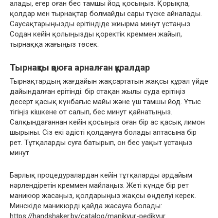
алады, егер оған бес тамшы йод қосыңыз. Қорықпа,
қолдар мен тырнақтар болмайды сары түске айналады.
Саусақтарыңызды ерітіндіде жиырма минут ұстаңыз.
Содан кейін қолыңызды қоректік креммен жайып,
тырнаққа жағыңыз төсек.
Тырнақты қоюға арналған құралдар
Тырнақтардың жағдайын жақсартатын жақсы құрал үйде
дайындалған ерітінді: бір стақан жылы суда ерітіңіз
десерт қасық күнбағыс майы және үш тамшы йод. Ұтыс
тігіңіз кішкене от салып, бес минут қайнатыңыз.
Салқындағаннан кейін қосыңыз оған бір ас қасық лимон
шырыны. Сіз екі әдісті қолдануға болады аптасына бір
рет. Тұтқаларды суға батырып, он бес уақыт ұстаңыз
минут.
Барлық процедуралардан кейін тұтқаларды әрдайым
нәрлендіретін креммен майлаңыз. Жеті күнде бір рет
маникюр жасаңыз, қолдарыңыз жақсы өңделуі керек.
Минскіде маникюрді қайда жасауға болады:
https://handshaker.by/catalog/manikyur-pedikyur