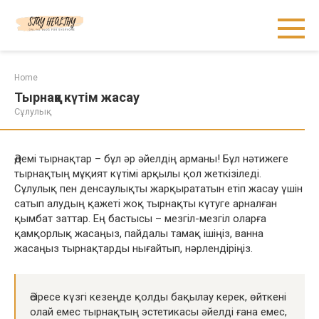
Skip
to
content
Home
Тырнаққа күтім жасау
Сұлулық
Әдемі тырнақтар – бұл әр әйелдің арманы! Бұл нәтижеге
тырнақтың мұқият күтімі арқылы қол жеткізіледі.
Сұлулық пен денсаулықты жарқырататын етіп жасау үшін
сатып алудың қажеті жоқ тырнақты күтуге арналған
қымбат заттар. Ең бастысы – мезгіл-мезгіл оларға
қамқорлық жасаңыз, пайдалы тамақ ішіңіз, ванна
жасаңыз тырнақтарды нығайтып, нәрлендіріңіз.
Әсіресе күзгі кезеңде қолды бақылау керек, өйткені
олай емес тырнақтың эстетикасы әйелді ғана емес,